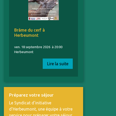
Brâme du cerf à
Herbeumont
ven. 18 septembre 2026
à 20:00
Herbeumont
Lire la suite
Préparez votre séjour
Le Syndicat d'initiative
d'Herbeumont, une équipe à votre
service pour préparer votre séjour.