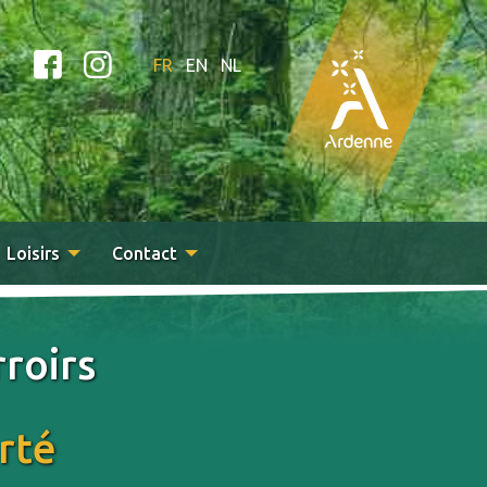
FR
EN
NL
Loisirs
Contact
rroirs
rté