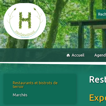
Accueil
Agend
Rest
Restaurants et bistrots de
terroir
Expo
Marchés