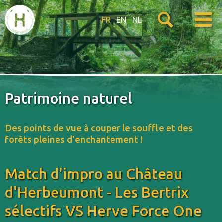
FR
EN
NL
Patrimoine naturel
Des points de vue à couper le souffle et des
forêts pleines d'enchantement !
Match d'impro au Château
d'Herbeumont - Les Bertrix
sélectifs VS Herve Force One