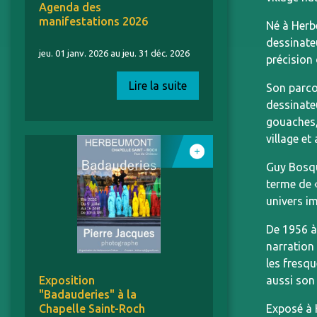
Agenda des
manifestations 2026
Né à Herb
dessinateu
jeu. 01 janv. 2026 au jeu. 31 déc. 2026
précision 
Lire la suite
Son parco
dessinateu
gouaches,
village e
Guy Bosqu
terme de 
univers i
De 1956 à 
narration
les fresq
aussi son
Exposition
"Badauderies" à la
Exposé à 
Chapelle Saint-Roch