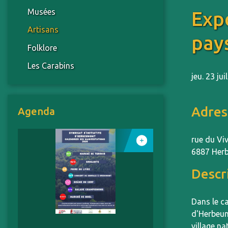
Musées
Exp
Artisans
pay
Folklore
Les Carabins
jeu. 23 ju
Adres
Agenda
rue du Vi
6887 Her
Descr
Dans le c
d'Herbeum
village nat