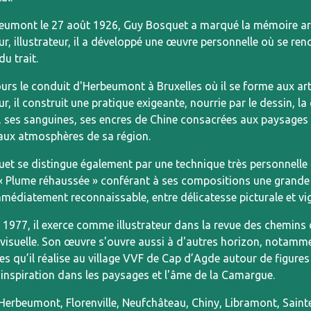
eumont le 27 août 1926, Guy Bosquet a marqué la mémoire artist
r, illustrateur, il a développé une œuvre personnelle où se ren
du trait.
urs le conduit d'Herbeumont à Bruxelles où il se forme aux art
r, il construit une pratique exigeante, nourrie par le dessin, la
 ses sanguines, ses encres de Chine consacrées aux paysages
t aux atmosphères de sa région.
et se distingue également par une technique très personnelle a
« Plume réhaussée » conférant à ses compositions une grande f
mmédiatement reconnaissable, entre délicatesse picturale et vi
1977, il exerce comme illustrateur dans la revue des chemins d
 visuelle. Son œuvre s'ouvre aussi à d'autres horizon, notamme
ues qu’il réalise au village VVF de Cap d’Agde autour de figu
 inspiration dans les paysages et l'âme de la Camargue.
Herbeumont, Florenville, Neufchâteau, Chiny, Libramont, Sainte