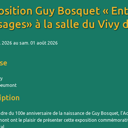
osition Guy Bosquet « En
sages» à la salle du Vivy
il. 2026 au sam. 01 août 2026
se
vy
beumont
iption
adre du 100e anniversaire de la naissance de Guy Bosquet, l’Ad
ont ont le plaisir de présenter cette exposition commémorati
al.