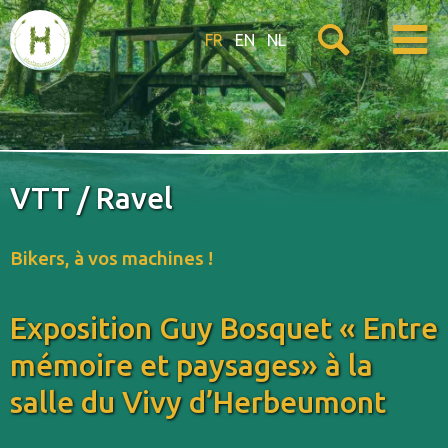
FR
EN
NL
VTT / Ravel
Bikers, à vos machines !
Exposition Guy Bosquet « Entre
mémoire et paysages» à la
salle du Vivy d’Herbeumont