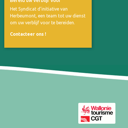
Bereid uw verblijf voor
Het Syndicat d'initiative van
Herbeumont, een team tot uw dienst
om uw verblijf voor te bereiden.
Contacteer ons
!