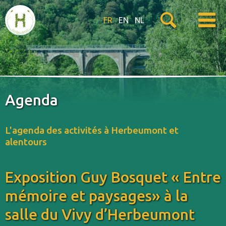
FR
EN
NL
Agenda
L'agenda des activités à Herbeumont et
alentours
Exposition Guy Bosquet « Entre
mémoire et paysages» à la
salle du Vivy d’Herbeumont