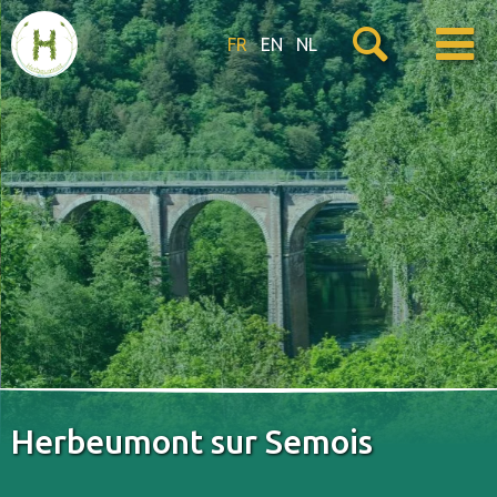
FR
EN
NL
Herbeumont sur Semois