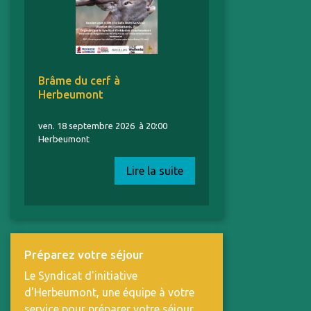
Brâme du cerf à
Herbeumont
ven. 18 septembre 2026
à 20:00
Herbeumont
Lire la suite
Préparez votre séjour
Le Syndicat d'initiative
d'Herbeumont, une équipe à votre
service pour préparer votre séjour.