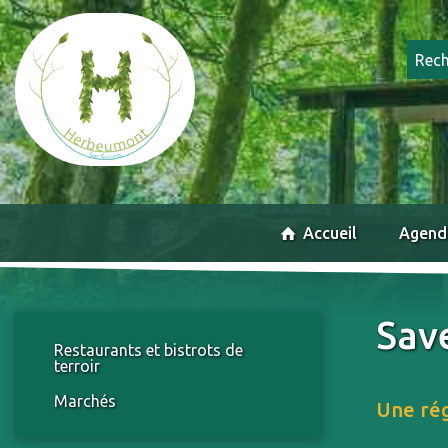
Accueil
Agend
Sav
Restaurants et bistrots de
terroir
Marchés
Une rég