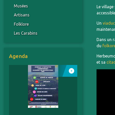
Musées
Le villag
accessible
Artisans
Un
viaduc
Folklore
maintenan
Les Carabins
Dans un r
du
folkor
Agenda
Herbeumon
et sa
cita