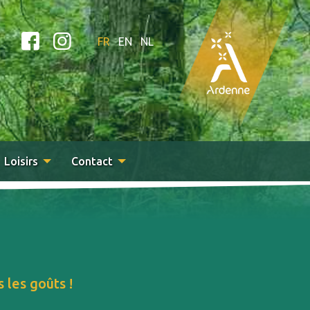
FR
EN
NL
Loisirs
Contact
 les goûts !