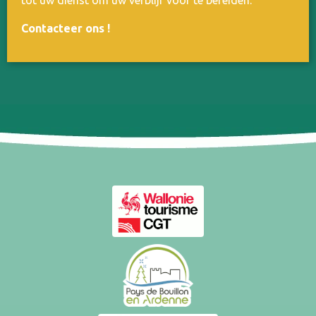
tot uw dienst om uw verblijf voor te bereiden.
Contacteer ons
!