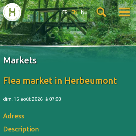
FR
EN
NL
Markets
Flea market in Herbeumont
dim. 16 août 2026
à 07:00
Adress
Description