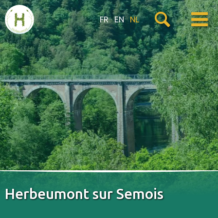
FR
EN
NL
Herbeumont sur Semois