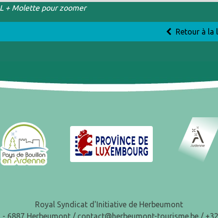
RL + Molette pour zoomer
Retour à la l
Royal Syndicat d'Initiative de Herbeumont
1 - 6887 Herbeumont /
contact@herbeumont-tourisme.be
/ +32