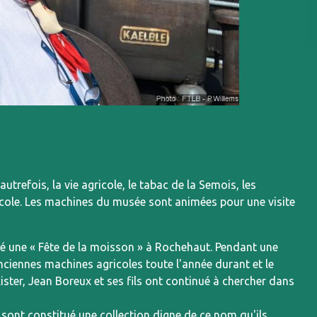
refois, la vie agricole, le tabac de la Semois, les
agricole. Les machines du musée sont animées pour une visite
é une « Fête de la moisson » à Rochehaut. Pendant une
anciennes machines agricoles toute l'année durant et le
xister, Jean Boreux et ses fils ont continué à chercher dans
e sont constitué une collection digne de ce nom qu'ils