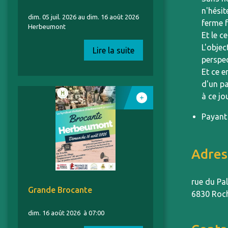
n'hésit
dim. 05 juil. 2026 au dim. 16 août 2026
ferme 
Herbeumont
Et le c
L'objec
Lire la suite
perspec
Et ce e
d'un pa
à ce jo
Payant
Adres
rue du Pal
Grande Brocante
6830 Roc
dim. 16 août 2026
à 07:00