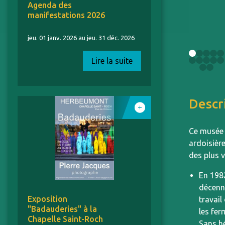
Agenda des
manifestations 2026
jeu. 01 janv. 2026 au jeu. 31 déc. 2026
Lire la suite
Descr
Ce musée p
ardoisière
des plus v
En 198
décenni
Exposition
travail
"Badauderies" à la
les fer
Chapelle Saint-Roch
Sans hé