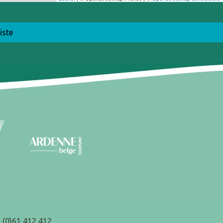
iste
 (0)61 412 412