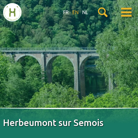
FR
EN
NL
Herbeumont sur Semois